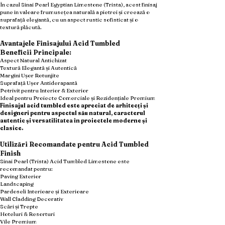
În cazul Sinai Pearl Egyptian Limestone (Trista), acest finisaj
pune în valoare frumusețea naturală a pietrei și creează o
suprafață elegantă, cu un aspect rustic sofisticat și o
textură plăcută.
Avantajele Finisajului Acid Tumbled
Beneficii Principale:
Aspect Natural Antichizat
Textură Elegantă și Autentică
Margini Ușor Rotunjite
Suprafață Ușor Antiderapantă
Potrivit pentru Interior & Exterior
Ideal pentru Proiecte Comerciale și Rezidențiale Premium
Finisajul acid tumbled este apreciat de arhitecți și
designeri pentru aspectul său natural, caracterul
autentic și versatilitatea în proiectele moderne și
clasice.
Utilizări Recomandate pentru Acid Tumbled
Finish
Sinai Pearl (Trista) Acid Tumbled Limestone este
recomandat pentru:
Paving Exterior
Landscaping
Pardoseli Interioare și Exterioare
Wall Cladding Decorativ
Scări și Trepte
Hoteluri & Resorturi
Vile Premium