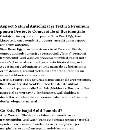
Aspect Natural Antichizat și Textură Premium
pentru Proiecte Comerciale și Rezidențiale
Căutați un finisaj premium pentru Sinai Pearl Egyptian
Limestone care combină eleganța naturală cu un aspect
antichizat autentic?
Sinai Pearl Egyptian Limestone – Acid Tumbled Finish,
cunoscut și sub denumirea comercială „Trista”, combină
tratamentul Acid Wash cu procesul Tumbled, rezultând o
suprafață natural texturată, ușor antichizată și elegantă.
Acest finisaj evidențiază tonurile naturale de bej nisipiu și
crem deschis, oferind pietrei un caracter autentic și un
aspect arhitectural atemporal.
Datorită texturii sale naturale și marginilor discret rotunjite,
Sinai Pearl (Trista) Acid Tumbled Finish este utilizat
frecvent în proiecte din România, Moldova și Europa de Est,
în special pentru paving, landscaping, wall cladding și
dezvoltări rezidențiale sau comerciale care urmăresc un
design elegant și natural.
Ce Este Finisajul Acid Tumbled?
Acid Tumbled Finish este obținut prin combinarea
tratamentului Acid Wash, care evidențiază textura naturală
a pietrei, cu procesul Tumbled, care rotunjește ușor
marginile și creează un aspect antichizat autentic.