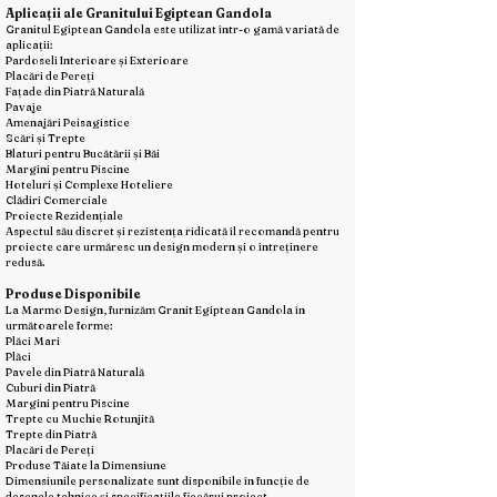
Aplicații ale Granitului Egiptean Gandola
Granitul Egiptean Gandola este utilizat într-o gamă variată de
aplicații:
Pardoseli Interioare și Exterioare
Placări de Pereți
Fațade din Piatră Naturală
Pavaje
Amenajări Peisagistice
Scări și Trepte
Blaturi pentru Bucătării și Băi
Margini pentru Piscine
Hoteluri și Complexe Hoteliere
Clădiri Comerciale
Proiecte Rezidențiale
Aspectul său discret și rezistența ridicată îl recomandă pentru
proiecte care urmăresc un design modern și o întreținere
redusă.
Produse Disponibile
La Marmo Design, furnizăm Granit Egiptean Gandola în
următoarele forme:
Plăci Mari
Plăci
Pavele din Piatră Naturală
Cuburi din Piatră
Margini pentru Piscine
Trepte cu Muchie Rotunjită
Trepte din Piatră
Placări de Pereți
Produse Tăiate la Dimensiune
Dimensiunile personalizate sunt disponibile în funcție de
desenele tehnice și specificațiile fiecărui proiect.