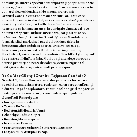
combinației dintre aspectul contemporan și proprietățile sale
tehnice, granitul Gandola este utilizat în numeroase proiecte
comerciale, rezidențiale și de amenajare urbană.
Granitul Gandola este recomandat pentru aplicații care
necesită un material durabil, cu întreținere redusă și o culoare
neutră, ușor de integrat în diferite stiluri arhitecturale.
Rezistența sa la trafic intens și la condițiile climatice îl face
potrivit atât pentru utilizări interioare, cât și exterioare.
La Marmo Design, furnizăm Granit Egiptean Gandola sub
formă de plăci mari, plăci, pavele și produse tăiate la
dimensiune, disponibile în diferite grosimi, finisaje și
dimensiuni personalizate. Colaborăm cu importatori,
distribuitori, antreprenori, dezvoltatori imobiliari și companii
de construcții din România, Moldova și alte piețe europene,
oferind producție directă din fabrică, control riguros al
calității și ambalare profesională pentru export.
De Ce Aleg Clienții Granitul Egiptean Gandola?
Granitul Egiptean Gandola este ales pentru proiecte care
necesită un material natural rezistent, cu un aspect uniform și
o durată lungă de exploatare. Tonurile sale de gri îl fac potrivit
pentru proiecte moderne, comerciale și spații publice.
Beneficii Principale
● Nuanțe Naturale de Gri
● Textură Uniformă
● Rezistență Ridicată la Uzură
● Absorbție Redusă a Apei
● Rezistență la Intemperii
● Întreținere Ușoară
● Potrivit pentru Utilizare la Interior și Exterior
● Disponibil în Multiple Finisaje