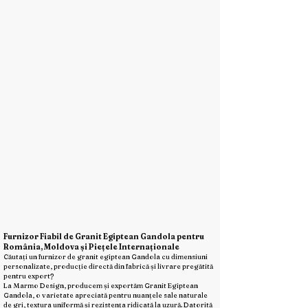
Furnizor Fiabil de Granit Egiptean Gandola pentru
România, Moldova și Piețele Internaționale
Căutați un furnizor de granit egiptean Gandola cu dimensiuni
personalizate, producție directă din fabrică și livrare pregătită
pentru export?
La Marmo Design, producem și exportăm Granit Egiptean
Gandola, o varietate apreciată pentru nuanțele sale naturale
de gri, textura uniformă și rezistența ridicată la uzură. Datorită