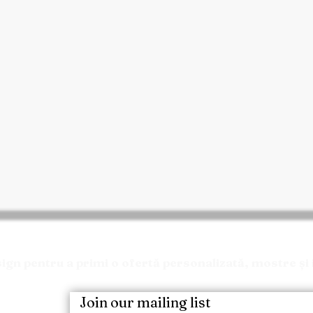
Solicitați o Ofertă
n pentru a primi o ofertă personalizată, mostre și 
Join our mailing list