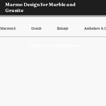
Marmo Design for Marble and
Granite
Marmură
Granit
finisaje
Ambalare & L
Fabrica de design Marmo