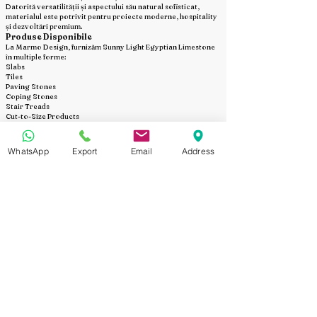
Datorită versatilității și aspectului său natural sofisticat,
materialul este potrivit pentru proiecte moderne, hospitality
și dezvoltări premium.
Produse Disponibile
La Marmo Design, furnizăm Sunny Light Egyptian Limestone
în multiple forme:
Slabs
Tiles
Paving Stones
Coping Stones
Stair Treads
Cut-to-Size Products
Dimensiuni personalizate sunt disponibile în funcție de
specificațiile și desenele fiecărui proiect.
Finisaje Disponibile
WhatsApp
Export
Email
Address
Sunny Light Egyptian Limestone este disponibil în multiple
finisaje pentru aplicații interioare și exterioare:
Finisaj Lustruit (Polished)
Finisaj Mat (Honed)
Finisaj Periat (Brushed)
Bush Hammered Finish
Finisaj Sandblasted
Finisaj Tumbled
Acid Washed Finish
Split Face Finish
Finisajul potrivit poate fi selectat în funcție de cerințele
proiectului și tipul aplicației.
Dimensiuni Personalizate pentru Proiecte
La Marmo Design, oferim producție cut-to-size pentru a
răspunde cerințelor specifice ale fiecărui proiect.
Dimensiuni Personalizate