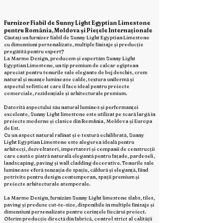
Furnizor Fiabil de Sunny Light Egyptian Limestone
pentru România, Moldova și Piețele Internaționale
Căutați un furnizor fiabil de Sunny Light Egyptian Limestone
cu dimensiuni personalizate, multiple finisaje și producție
pregătită pentru export?
La Marmo Design, producem și exportăm Sunny Light
Egyptian Limestone, un tip premium de calcar egiptean
apreciat pentru tonurile sale elegante de bej deschis, crem
natural și nuanțe luminoase calde, textura uniformă și
aspectul sofisticat care îl face ideal pentru proiecte
comerciale, rezidențiale și arhitecturale premium.
Datorită aspectului său natural luminos și performanței
excelente, Sunny Light limestone este utilizat pe scară largă în
proiecte moderne și clasice din România, Moldova și Europa
de Est.
Cu un aspect natural rafinat și o textură echilibrată, Sunny
Light Egyptian Limestone este alegerea ideală pentru
arhitecți, dezvoltatori, importatori și companii de construcții
care caută o piatră naturală elegantă pentru fațade, pardoseli,
landscaping, paving și wall cladding decorative. Tonurile sale
luminoase oferă senzația de spațiu, căldură și eleganță, fiind
potrivite pentru design contemporan, spații premium și
proiecte arhitecturale atemporale.
La Marmo Design, furnizăm Sunny Light limestone slabs, tiles,
paving și produse cut-to-size, disponibile în multiple finisaje și
dimensiuni personalizate pentru cerințele fiecărui proiect.
Oferim producție directă din fabrică, control strict al calității