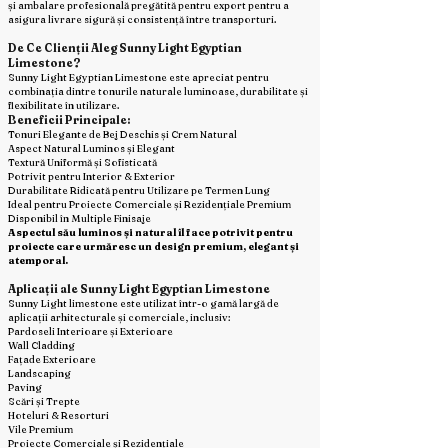
și ambalare profesională pregătită pentru export pentru a
asigura livrare sigură și consistență între transporturi.
De Ce Clienții Aleg Sunny Light Egyptian
Limestone?
Sunny Light Egyptian Limestone este apreciat pentru
combinația dintre tonurile naturale luminoase, durabilitate și
flexibilitate în utilizare.
Beneficii Principale:
Tonuri Elegante de Bej Deschis și Crem Natural
Aspect Natural Luminos și Elegant
Textură Uniformă și Sofisticată
Potrivit pentru Interior & Exterior
Durabilitate Ridicată pentru Utilizare pe Termen Lung
Ideal pentru Proiecte Comerciale și Rezidențiale Premium
Disponibil în Multiple Finisaje
Aspectul său luminos și natural îl face potrivit pentru
proiecte care urmăresc un design premium, elegant și
atemporal.
Aplicații ale Sunny Light Egyptian Limestone
Sunny Light limestone este utilizat într-o gamă largă de
aplicații arhitecturale și comerciale, inclusiv:
Pardoseli Interioare și Exterioare
Wall Cladding
Fațade Exterioare
Landscaping
Paving
Scări și Trepte
Hoteluri & Resorturi
Vile Premium
Proiecte Comerciale și Rezidențiale