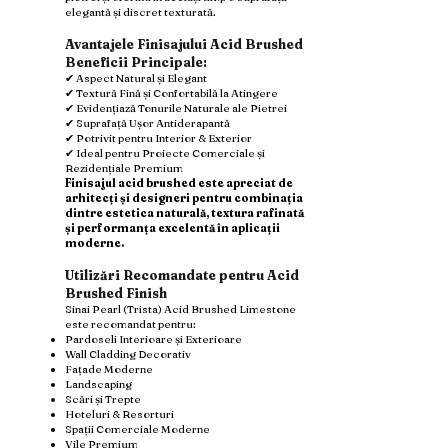
elegantă și discret texturată.
Avantajele Finisajului Acid Brushed
Beneficii Principale:
✔ Aspect Natural și Elegant
✔ Textură Fină și Confortabilă la Atingere
✔ Evidențiază Tonurile Naturale ale Pietrei
✔ Suprafață Ușor Antiderapantă
✔ Potrivit pentru Interior & Exterior
✔ Ideal pentru Proiecte Comerciale și
Rezidențiale Premium
Finisajul acid brushed este apreciat de
arhitecți și designeri pentru combinația
dintre estetica naturală, textura rafinată
și performanța excelentă în aplicații
moderne.
Utilizări Recomandate pentru Acid
Brushed Finish
Sinai Pearl (Trista) Acid Brushed Limestone
este recomandat pentru:
Pardoseli Interioare și Exterioare
Wall Cladding Decorativ
Fațade Moderne
Landscaping
Scări și Trepte
Hoteluri & Resorturi
Spații Comerciale Moderne
Vile Premium