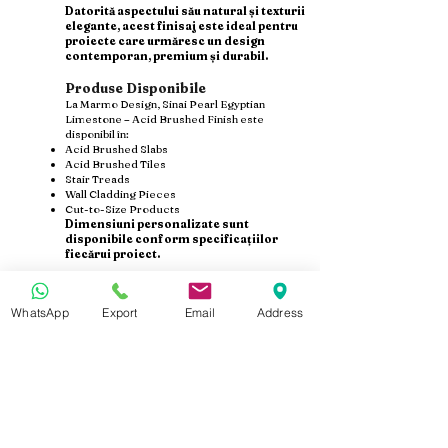
Datorită aspectului său natural și texturii
elegante, acest finisaj este ideal pentru
proiecte care urmăresc un design
contemporan, premium și durabil.
Produse Disponibile
La Marmo Design, Sinai Pearl Egyptian
Limestone – Acid Brushed Finish este
disponibil în:
Acid Brushed Slabs
Acid Brushed Tiles
Stair Treads
Wall Cladding Pieces
Cut-to-Size Products
Dimensiuni personalizate sunt
disponibile conform specificațiilor
fiecărui proiect.
Export & Producție Personalizată
La Marmo Design, oferim Sinai Pearl (Trista)
WhatsApp
Export
Email
Address
Acid Brushed Limestone cu producție directă
din fabrică, control strict al calității și ambalare
pregătită pentru export.
Dimensiuni Personalizate
Quality Consistency
Export Packaging
Container Shipping
Mostre Disponibile înainte de Producție
Susținem proiecte din România, Moldova