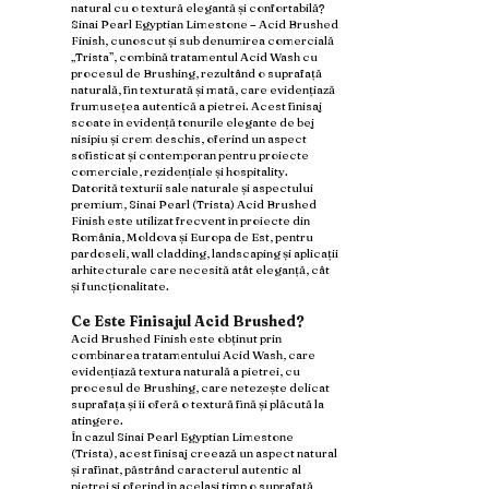
natural cu o textură elegantă și confortabilă?
Sinai Pearl Egyptian Limestone – Acid Brushed
Finish, cunoscut și sub denumirea comercială
„Trista”, combină tratamentul Acid Wash cu
procesul de Brushing, rezultând o suprafață
naturală, fin texturată și mată, care evidențiază
frumusețea autentică a pietrei. Acest finisaj
scoate în evidență tonurile elegante de bej
nisipiu și crem deschis, oferind un aspect
sofisticat și contemporan pentru proiecte
comerciale, rezidențiale și hospitality.
Datorită texturii sale naturale și aspectului
premium, Sinai Pearl (Trista) Acid Brushed
Finish este utilizat frecvent în proiecte din
România, Moldova și Europa de Est, pentru
pardoseli, wall cladding, landscaping și aplicații
arhitecturale care necesită atât eleganță, cât
și funcționalitate.
Ce Este Finisajul Acid Brushed?
Acid Brushed Finish este obținut prin
combinarea tratamentului Acid Wash, care
evidențiază textura naturală a pietrei, cu
procesul de Brushing, care netezește delicat
suprafața și îi oferă o textură fină și plăcută la
atingere.
În cazul Sinai Pearl Egyptian Limestone
(Trista), acest finisaj creează un aspect natural
și rafinat, păstrând caracterul autentic al
pietrei și oferind în același timp o suprafață