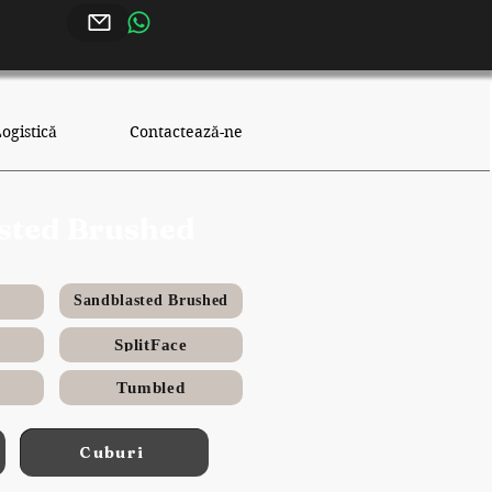
ogistică
Contactează-ne
asted Brushed
Sandblasted Brushed
SplitFace
Tumbled
Cuburi