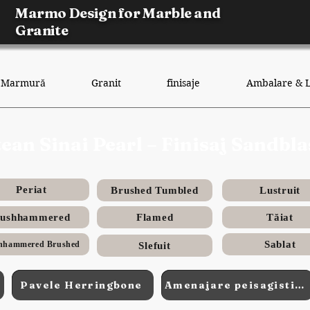
Marmo Design for Marble and
Granite
Marmură
Granit
finisaje
Ambalare & L
tean Sinai Pearl – Finisaj Sandbl
Periat
Brushed Tumbled
Lustruit
ushhammered
Flamed
Tăiat
Sablat
hhammered Brushed
Slefuit
Pavele Herringbone
Amenajare peisagistică