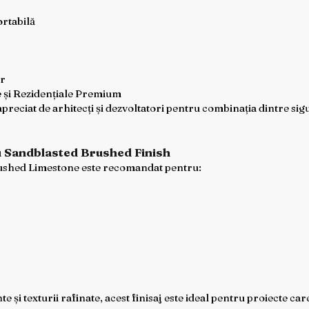
rtabilă
or
 și Rezidențiale Premium
preciat de arhitecți și dezvoltatori pentru combinația dintre sig
u Sandblasted Brushed Finish
rushed Limestone este recomandat pentru:
 și texturii rafinate, acest finisaj este ideal pentru proiecte care