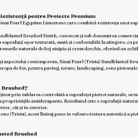
 Rezistență pentru Proiecte Premium
inai Pearl Egyptian Limestone care combină rezistența unei sup
andblasted Brushed Finish, cunoscut și sub denumirea comercial
suprafață ușor texturată, mată și confortabilă la atingere, cu pr
tonurile naturale de bej nisipiu și crem deschis, oferind un echil
și aspectului contemporan, Sinai Pearl (Trista) Sandblasted Brus
ropa de Est, pentru paving, terase, landscaping, zone pietonale,
ed Brushed?
inut prin sablarea controlată a suprafeței pietrei naturale, ur
 proprietățile antiderapante. Rezultatul este o suprafață naturală
rior, cât și în exterior.
ne (Trista), acest finisaj pune în valoare textura autentică a piet
lasted Brushed