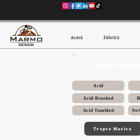
Acasă
Fabrică
Calcar Egip
Acid
Acid Brushed
B
Acid Tumbled
Bus
Trepte Masive