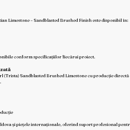
ian Limestone – Sandblasted Brushed Finish este disponibil în:
nibile conform specificațiilor fiecărui proiect.
izată
(Trista) Sandblasted Brushed Limestone cu producție directă din 
.
oducție
ova și piețele internaționale, oferind suport profesional pentru 