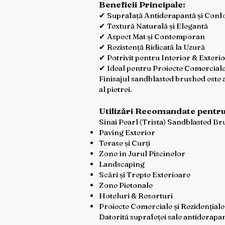
Beneficii Principale:
✔ Suprafață Antiderapantă și Confo
✔ Textură Naturală și Elegantă
✔ Aspect Mat și Contemporan
✔ Rezistență Ridicată la Uzură
✔ Potrivit pentru Interior & Exteri
✔ Ideal pentru Proiecte Comerciale
Finisajul sandblasted brushed este a
al pietrei.
Utilizări Recomandate pentr
Sinai Pearl (Trista) Sandblasted B
Paving Exterior
Terase și Curți
Zone în Jurul Piscinelor
Landscaping
Scări și Trepte Exterioare
Zone Pietonale
Hoteluri & Resorturi
Proiecte Comerciale și Rezidențiale
Datorită suprafeței sale antiderapante