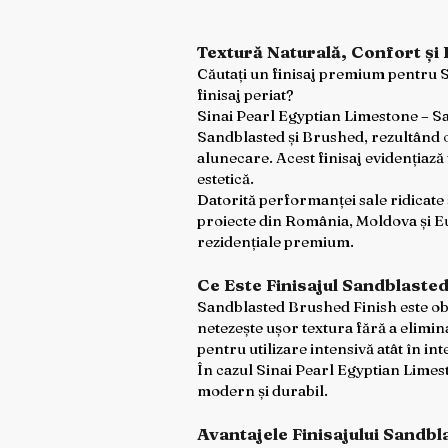
Textură Naturală, Confort și
Căutați un finisaj premium pentru S
finisaj periat?
Sinai Pearl Egyptian Limestone – S
Sandblasted și Brushed, rezultând o 
alunecare. Acest finisaj evidențiază 
estetică.
Datorită performanței sale ridicate 
proiecte din România, Moldova și Eu
rezidențiale premium.
Ce Este Finisajul Sandblast
Sandblasted Brushed Finish este obț
netezește ușor textura fără a elimina
pentru utilizare intensivă atât în inte
În cazul Sinai Pearl Egyptian Limesto
modern și durabil.
Avantajele Finisajului Sandb