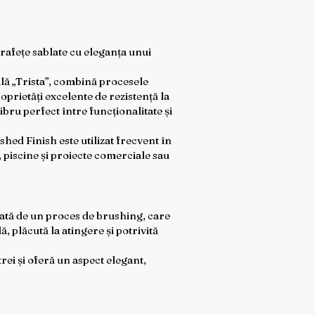
rafețe sablate cu eleganța unui
ă „Trista”, combină procesele
oprietăți excelente de rezistență la
ibru perfect între funcționalitate și
hed Finish este utilizat frecvent în
 piscine și proiecte comerciale sau
mată de un proces de brushing, care
, plăcută la atingere și potrivită
rei și oferă un aspect elegant,