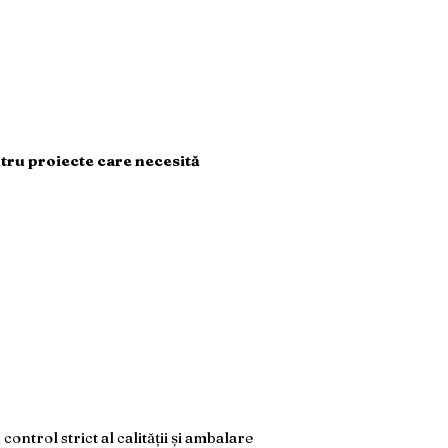
ntru proiecte care necesită
trol strict al calității și ambalare