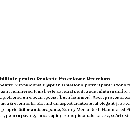
bilitate pentru Proiecte Exterioare Premium
t pentru Sunny Menia Egyptian Limestone, potrivit pentru zone cu 
sh Hammered Finish este apreciat pentru suprafața sa uniform 
 pietrei cu un ciocan special (bush hammer). Acest proces cree
uriu și crem cald, oferind un aspect arhitectural elegant și o rez
și proprietăților antiderapante, Sunny Menia Bush Hammered Fini
t, pentru paving, landscaping, zone pietonale, terase, scări ext