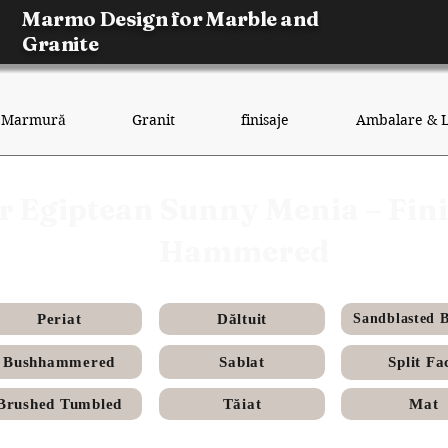
Marmo Design for Marble and
Granite
Marmură
Granit
finisaje
Ambalare & L
r Egiptean Sunny Menia – Fin
Hammered
Periat
Dăltuit
Sandblasted 
Bushhammered
Sablat
Split Fa
Brushed Tumbled
Tăiat
Mat