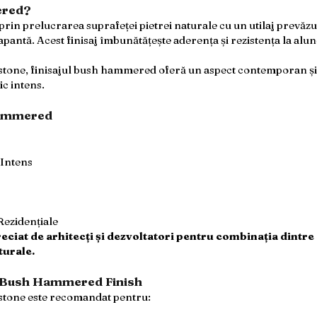
ered?
in prelucrarea suprafeței pietrei naturale cu un utilaj prevăzut
pantă. Acest finisaj îmbunătățește aderența și rezistența la alun
stone, finisajul bush hammered oferă un aspect contemporan ș
ic intens.
Hammered
 Intens
Rezidențiale
iat de arhitecți și dezvoltatori pentru combinația dintre s
turale.
u Bush Hammered Finish
one este recomandat pentru: