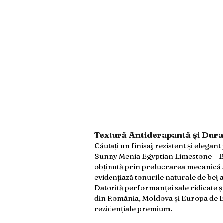
Textură Antiderapantă și Dura
Căutați un finisaj rezistent și elegan
Sunny Menia Egyptian Limestone – Bu
obținută prin prelucrarea mecanică a
evidențiază tonurile naturale de bej a
Datorită performanței sale ridicate 
din România, Moldova și Europa de Es
rezidențiale premium.