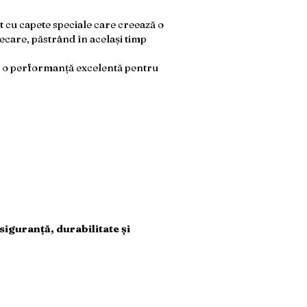
 cu capete speciale care creează o
ecare, păstrând în același timp
i o performanță excelentă pentru
iguranță, durabilitate și