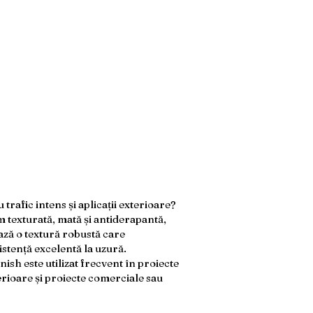
trafic intens și aplicații exterioare?
texturată, mată și antiderapantă,
ază o textură robustă care
istență excelentă la uzură.
sh este utilizat frecvent în proiecte
erioare și proiecte comerciale sau