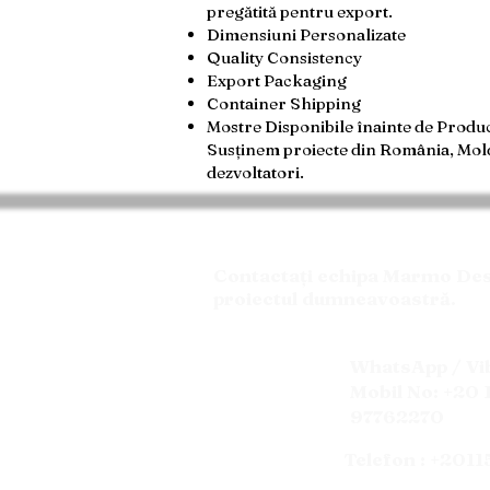
pregătită pentru export.
Dimensiuni Personalizate
Quality Consistency
Export Packaging
Container Shipping
Mostre Disponibile înainte de Produc
Susținem proiecte din România, Moldov
dezvoltatori.
Contactați echipa Marmo Desig
proiectul dumneavoastră.
WhatsApp / Vi
Mobil No: +20 
97762270
Telefon : +201