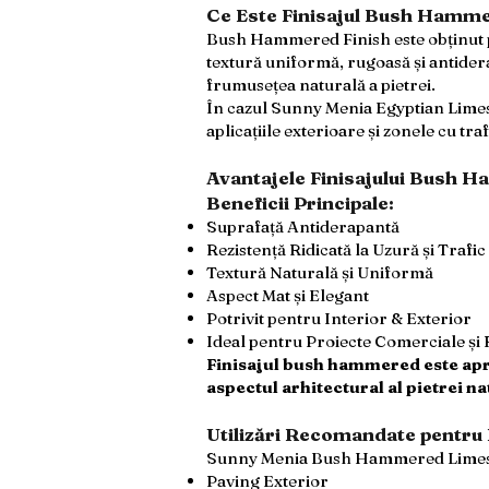
Ce Este Finisajul Bush Hamm
Bush Hammered Finish este obținut pr
textură uniformă, rugoasă și antidera
frumusețea naturală a pietrei.
În cazul Sunny Menia Egyptian Lime
aplicațiile exterioare și zonele cu traf
Avantajele Finisajului Bush 
Beneficii Principale:
Suprafață Antiderapantă
Rezistență Ridicată la Uzură și Trafic
Textură Naturală și Uniformă
Aspect Mat și Elegant
Potrivit pentru Interior & Exterior
Ideal pentru Proiecte Comerciale și 
Finisajul bush hammered este aprec
aspectul arhitectural al pietrei na
Utilizări Recomandate pentr
Sunny Menia Bush Hammered Limest
Paving Exterior