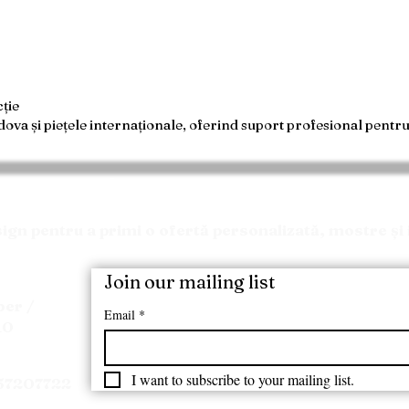
ție
a și piețele internaționale, oferind suport profesional pentru i
Solicitați o Ofertă
n pentru a primi o ofertă personalizată, mostre și 
Join our mailing list
ber /
Email
*
10
I want to subscribe to your mailing list.
157207722