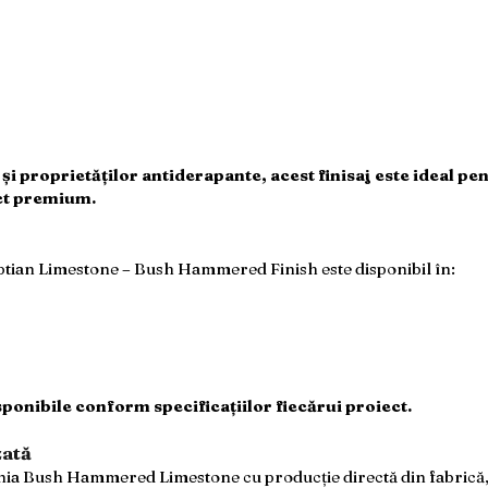
 și proprietăților antiderapante, acest finisaj este ideal pe
ect premium.
ian Limestone – Bush Hammered Finish este disponibil în:
ponibile conform specificațiilor fiecărui proiect.
zată
 Bush Hammered Limestone cu producție directă din fabrică, con