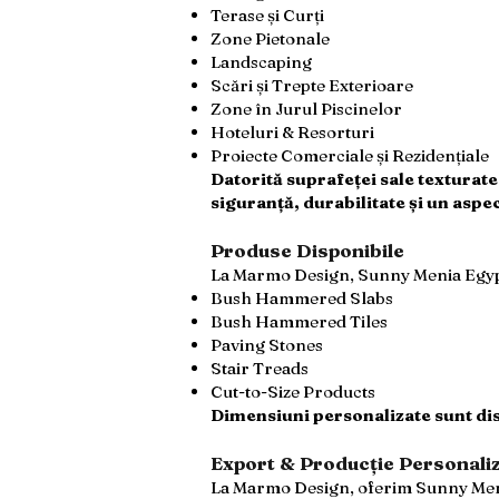
Terase și Curți
Zone Pietonale
Landscaping
Scări și Trepte Exterioare
Zone în Jurul Piscinelor
Hoteluri & Resorturi
Proiecte Comerciale și Rezidențiale
Datorită suprafeței sale texturate
siguranță, durabilitate și un asp
Produse Disponibile
La Marmo Design, Sunny Menia Egypt
Bush Hammered Slabs
Bush Hammered Tiles
Paving Stones
Stair Treads
Cut-to-Size Products
Dimensiuni personalizate sunt dis
Export & Producție Personali
La Marmo Design, oferim Sunny Menia