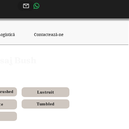
ogistică
Contactează-ne
isaj Bush
Brushed
Lustruit
Tumbled
ce