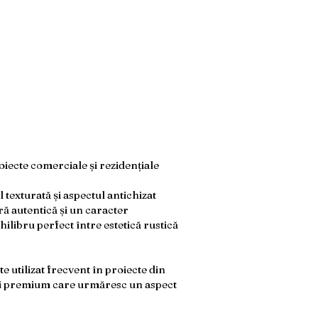
oiecte comerciale și rezidențiale
texturată și aspectul antichizat
ă autentică și un caracter
chilibru perfect între estetică rustică
 utilizat frecvent în proiecte din
ări premium care urmăresc un aspect