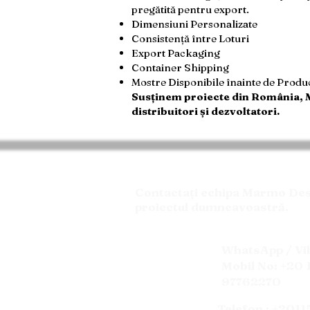
pregătită pentru export.
Dimensiuni Personalizate
Consistență între Loturi
Export Packaging
Container Shipping
Mostre Disponibile înainte de Produ
Susținem proiecte din România, M
distribuitori și dezvoltatori.
Contactați echipa Marmo Desig
proiectul dumneavoastră.
WhatsApp / Vi
Mobil No: +20 
97762270
Telefon : +201