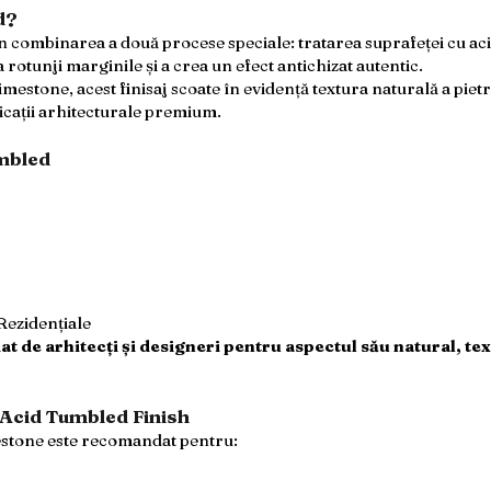
d?
n combinarea a două procese speciale: tratarea suprafeței cu aci
 rotunji marginile și a crea un efect antichizat autentic.
estone, acest finisaj scoate în evidență textura naturală a pietr
plicații arhitecturale premium.
umbled
Rezidențiale
t de arhitecți și designeri pentru aspectul său natural, text
 Acid Tumbled Finish
stone este recomandat pentru: