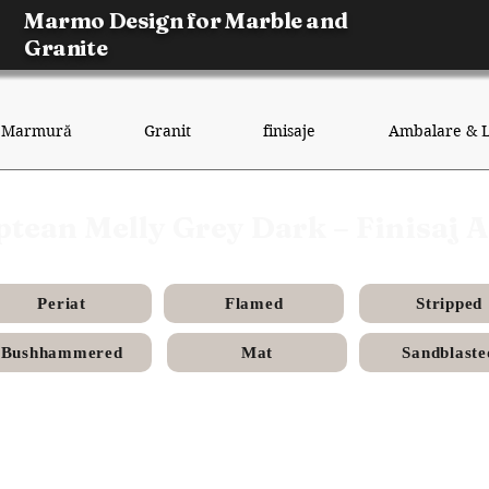
Marmo Design for Marble and
Granite
Marmură
Granit
finisaje
Ambalare & L
ptean Melly Grey Dark – Finisaj
Periat
Flamed
Stripped
Bushhammered
Mat
Sandblaste