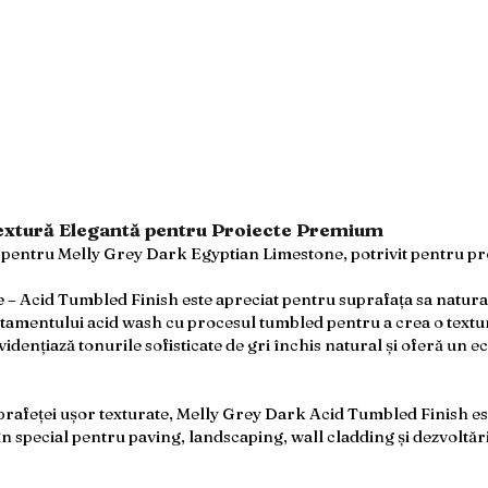
Textură Elegantă pentru Proiecte Premium
tiv pentru Melly Grey Dark Egyptian Limestone, potrivit pentru pr
 Acid Tumbled Finish este apreciat pentru suprafața sa natural 
tamentului acid wash cu procesul tumbled pentru a crea o textur
evidențiază tonurile sofisticate de gri închis natural și oferă un e
uprafeței ușor texturate, Melly Grey Dark Acid Tumbled Finish este
în special pentru paving, landscaping, wall cladding și dezvolt