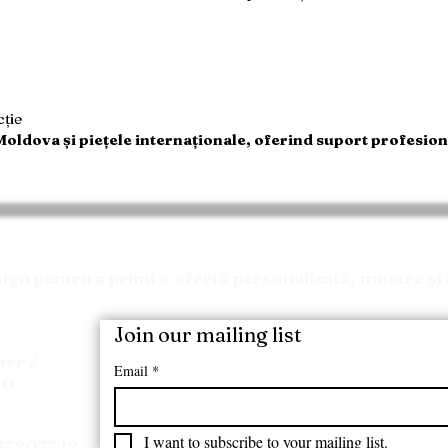
cție
oldova și piețele internaționale, oferind suport profesion
Solicitați o Ofertă
n pentru a primi o ofertă personalizată, mostre și 
Join our mailing list
ber /
Email
*
10
I want to subscribe to your mailing list.
157207722