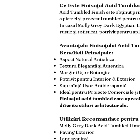
Ce Este Finisajul Acid Tumble
Acid Tumbled Finish este obținut pri
a pietrei și procesul tumbled pentru a
În cazul Melly Grey Dark Egyptian Lim
rustic și sofisticat, potrivit pentru a
Avantajele Finisajului Acid T
Beneficii Principale:
Aspect Natural Antichizat
Textură Elegantă și Autentică
Margini Ușor Rotunjite
Potrivit pentru Interior & Exterior
Suprafață Ușor Antiderapantă
Ideal pentru Proiecte Comerciale și 
Finisajul acid tumbled este aprecia
diferite stiluri arhitecturale.
Utilizări Recomandate pentru
Melly Grey Dark Acid Tumbled Lime
Paving Exterior
Landscaping