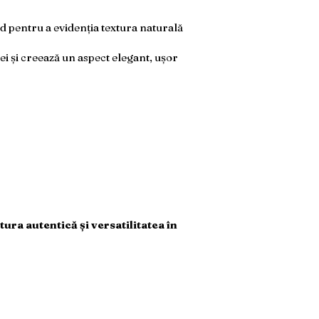
d pentru a evidenția textura naturală
ei și creează un aspect elegant, ușor
ura autentică și versatilitatea în