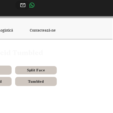
ogistică
Contactează-ne
 Acid Tumbled
Split Face
d
Tumbled