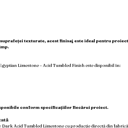
 suprafeței texturate, acest finisaj este ideal pentru proiec
timp.
yptian Limestone – Acid Tumbled Finish este disponibil în:
ponibile conform specificațiilor fiecărui proiect.
zată
ark Acid Tumbled Limestone cu producție directă din fabrică, co