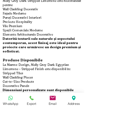
Melly Grey Dark Stripped Limestone este recomandat
pentru:
Wall Cladding Decorativ
Fațade Moderne
Pereți Decorativi Interiori
Proiecte Hospitality
Vile Premium
Spații Comerciale Moderne
Elemente Arhitecturale Decorative
Datorită texturii sale naturale și aspectului
contemporan, acest finisaj este ideal pentru
proiecte care urmăresc un design premium și
sofisticat.
Produse Disponibile
La Marmo Design, Melly Grey Dark Egyptian
Limestone – Stripped Finish este disponibil în:
Stripped Tiles
Wall Cladding Pieces
Cut-to-Size Products
Decorative Panels
Dimensiuni personalizate sunt disponibile
conform cerințelor fiecărui proiect.
Export & Producție Personalizată
WhatsApp
Export
Email
Address
La Marmo Design, oferim Melly Grey Dark Stripped
Limestone cu producție directă din fabrică, control
strict al calității și ambalare pregătită pentru export.