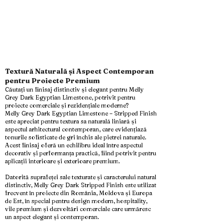
Textură Naturală și Aspect Contemporan
pentru Proiecte Premium
Căutați un finisaj distinctiv și elegant pentru Melly
Grey Dark Egyptian Limestone, potrivit pentru
proiecte comerciale și rezidențiale moderne?
Melly Grey Dark Egyptian Limestone – Stripped Finish
este apreciat pentru textura sa naturală liniară și
aspectul arhitectural contemporan, care evidențiază
tonurile sofisticate de gri închis ale pietrei naturale.
Acest finisaj oferă un echilibru ideal între aspectul
decorativ și performanța practică, fiind potrivit pentru
aplicații interioare și exterioare premium.
Datorită suprafeței sale texturate și caracterului natural
distinctiv, Melly Grey Dark Stripped Finish este utilizat
frecvent în proiecte din România, Moldova și Europa
de Est, în special pentru design modern, hospitality,
vile premium și dezvoltări comerciale care urmăresc
un aspect elegant și contemporan.