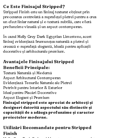
Ce Este Finisajul Stripped?
Stripped Finish este un finisaj texturat obținut prin
procesarea controlată a suprafeței pietrei pentru a crea
un efect liniar natural și o textură subtilă, care oferă
profunzime vizuală și un aspect contemporan.
În cazul Melly Grey Dark Egyptian Limestone, acest
finisaj evidențiază frumusețea naturală a pietrei și
creează o suprafață elegantă, ideală pentru aplicații
decorative și arhitecturale premium.
Avantajele Finisajului Stripped
Beneficii Principale:
Textură Naturală și Modernă
Aspect Arhitectural Contemporan
Evidențiază Tonurile Naturale ale Pietrei
Potrivit pentru Interior & Exterior
Ideal pentru Placări Decorative
Aspect Elegant și Premium
Finisajul stripped este apreciat de arhitecți și
designeri datorită aspectului său distinctiv și
capacității de a adăuga profunzime și caracter
proiectelor moderne.
Utilizări Recomandate pentru Stripped
Finish