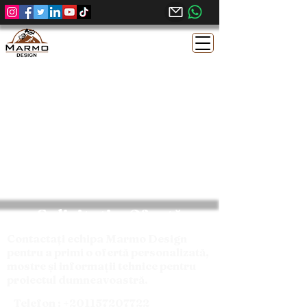
Solicitați o Ofertă
Contactați echipa Marmo Design
pentru a primi o ofertă personalizată,
mostre și informații tehnice pentru
proiectul dumneavoastră.
Telefon :
+201157207722