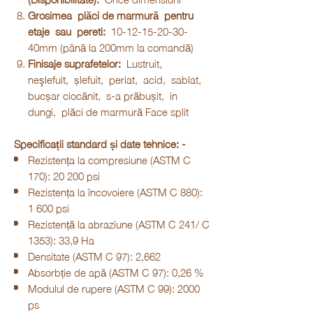
Grosimea
plăci de marmură
pentru
etaje
sau
pereti:
10-12-15-20-30-
40mm (până la 200mm la comandă)
Finisaje suprafetelor:
Lustruit,
neşlefuit, șlefuit, periat, acid, sablat,
bucșar ciocănit, s-a prăbușit, in
dungi, plăci de marmură Face split
Specificații standard și date tehnice: -
Rezistența la compresiune (ASTM C
170): 20 200 psi
Rezistența la încovoiere (ASTM C 880):
1 600 psi
Rezistență la abraziune (ASTM C 241/ C
1353): 33,9 Ha
Densitate (ASTM C 97): 2,662
Absorbție de apă (ASTM C 97): 0,26 %
Modulul de rupere (ASTM C 99): 2000
ps