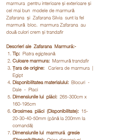
marmura pentru interioare și exterioare și
cel mai bun modele de marmură
Zafarana și Zafarana Silvia sunt la fel
marmură bloc. marmura Zafarana au
două culori crem și trandafir
Descrieri ale
Zafarana
Marmură:-
Tip:
Piatra egipteană
Culoare marmura:
Marmură trandafir
Țara de origine:
Cariera de marmura |
Egipt
Disponibilitatea materialului:
Blocuri -
Dale - Placi
Dimensiunile lui
plăci:
265-300cm x
160-195cm
Grosimea
plăci
(Disponibilitate):
15-
20-30-40-50mm (până la 200mm la
comandă)
Dimensiunile lui
marmură
gresie
(Disponibilitate):
Orice dimensiuni