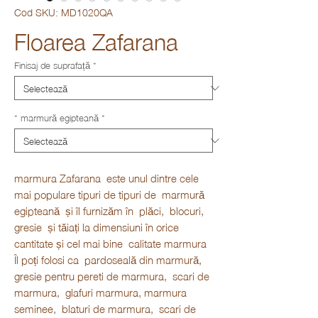
Cod SKU: MD1020QA
Floarea Zafarana
Finisaj de suprafață
*
* marmură egipteană
*
marmura Zafarana este unul dintre cele
mai populare tipuri de tipuri de marmură
egipteană și îl furnizăm în plăci, blocuri,
gresie și tăiați la dimensiuni în orice
cantitate și cel mai bine calitate marmura
Îl poți folosi ca pardoseală din marmură,
gresie pentru pereti de marmura, scari de
marmura, glafuri marmura, marmura
seminee, blaturi de marmura, scari de