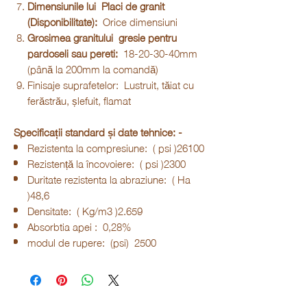
Dimensiunile lui
Placi de granit
(Disponibilitate):
Orice dimensiuni
Grosimea granitului
gresie pentru
pardoseli sau pereti:
18-20-30-40mm
(până la 200mm la comandă)
Finisaje suprafetelor: Lustruit, tăiat cu
ferăstrău, șlefuit, flamat
Specificații standard și date tehnice: -
Rezistenta la compresiune: ( psi )26100
Rezistență la încovoiere: ( psi )2300
Duritate rezistenta la abraziune: ( Ha
)48,6
Densitate: ( Kg/m3 )2.659
Absorbtia apei : 0,28%
modul de rupere: (psi) 2500