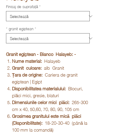
Finisaj de suprafață
*
* granit egiptean
*
Granit egiptean - Bianco
Halayeb: -
Nume material:
Halayeb
Granit
culoare:
alb Granit
Țara de origine:
Cariera de granit
egiptean | Egipt
Disponibilitatea materialului:
Blocuri,
plăci mici, gresie, blaturi
Dimensiunile celor mici
plăci:
265-300
cm x 40, 50,60, 70, 80, 90, 105 cm
Grosimea granitului este mică
plăci
(Disponibilitate):
18-20-30-40 (până la
100 mm la comandă)